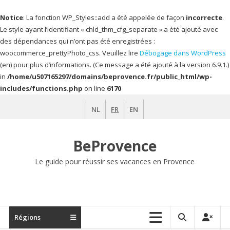
Notice
: La fonction WP_Styles::add a été appelée de façon
incorrecte
.
Le style ayant l’identifiant « chld_thm_cfg_separate » a été ajouté avec
des dépendances qui n’ont pas été enregistrées :
woocommerce_prettyPhoto_css. Veuillez lire
Débogage dans WordPress
(en) pour plus d’informations. (Ce message a été ajouté à la version 6.9.1.)
in
/home/u507165297/domains/beprovence.fr/public_html/wp-
includes/functions.php
on line
6170
Aller
NL
FR
EN
au
contenu
BeProvence
Le guide pour réussir ses vacances en Provence
Régions