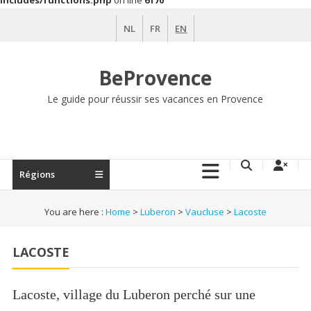
includes/functions.php
on line
6170
Skip
NL
FR
EN
to
content
BeProvence
Le guide pour réussir ses vacances en Provence
Régions
You are here :
Home
>
Luberon
>
Vaucluse
>
Lacoste
LACOSTE
Lacoste, village du Luberon perché sur une