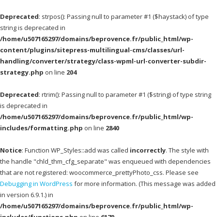
Deprecated
: strpos(): Passing null to parameter #1 ($haystack) of type
string is deprecated in
/home/u507165297/domains/beprovence.fr/public_html/wp-
content/plugins/sitepress-multilingual-cms/classes/url-
handling/converter/strategy/class-wpml-url-converter-subdir-
strategy.php
on line
204
Deprecated
: rtrim(): Passing null to parameter #1 ($string) of type string
is deprecated in
/home/u507165297/domains/beprovence.fr/public_html/wp-
includes/formatting.php
on line
2840
Notice
: Function WP_Styles::add was called
incorrectly
. The style with
the handle "chld_thm_cfg_separate" was enqueued with dependencies
that are not registered: woocommerce_prettyPhoto_css. Please see
Debugging in WordPress
for more information. (This message was added
in version 6.9.1.) in
/home/u507165297/domains/beprovence.fr/public_html/wp-