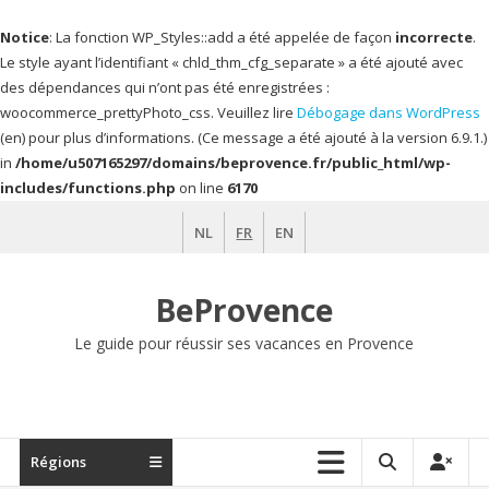
Notice
: La fonction WP_Styles::add a été appelée de façon
incorrecte
.
Le style ayant l’identifiant « chld_thm_cfg_separate » a été ajouté avec
des dépendances qui n’ont pas été enregistrées :
woocommerce_prettyPhoto_css. Veuillez lire
Débogage dans WordPress
(en) pour plus d’informations. (Ce message a été ajouté à la version 6.9.1.)
in
/home/u507165297/domains/beprovence.fr/public_html/wp-
includes/functions.php
on line
6170
Aller
NL
FR
EN
au
contenu
BeProvence
Le guide pour réussir ses vacances en Provence
Régions