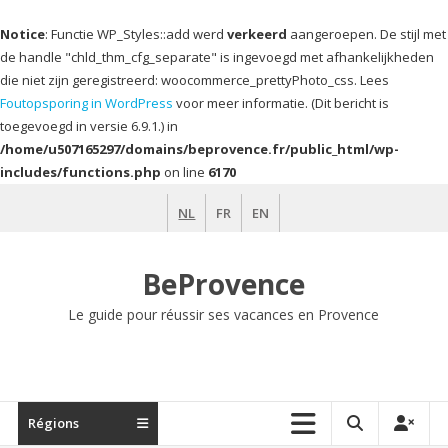
Notice
: Functie WP_Styles::add werd
verkeerd
aangeroepen. De stijl met
de handle "chld_thm_cfg_separate" is ingevoegd met afhankelijkheden
die niet zijn geregistreerd: woocommerce_prettyPhoto_css. Lees
Foutopsporing in WordPress
voor meer informatie. (Dit bericht is
toegevoegd in versie 6.9.1.) in
/home/u507165297/domains/beprovence.fr/public_html/wp-
includes/functions.php
on line
6170
Ga
NL
FR
EN
naar
de
inhoud
BeProvence
Le guide pour réussir ses vacances en Provence
Régions