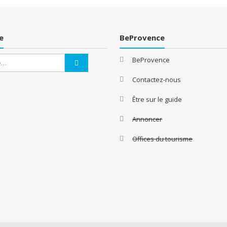
e
BeProvence
BeProvence
Contactez-nous
Être sur le guide
Annoncer
Offices du tourisme