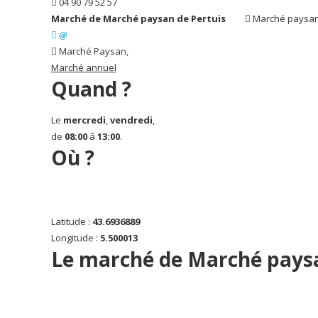
04 90 79 52 57
Marché de Marché paysan de Pertuis
Marché paysan
Marché Paysan,
Marché annuel
Quand ?
Le
mercredi
,
vendredi
,
de
08:00
â
13:00
.
Où ?
Latitude :
43.6936889
Longitude :
5.500013
Le marché de Marché paysa