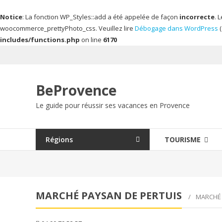
Notice
: La fonction WP_Styles::add a été appelée de façon
incorrecte
. 
woocommerce_prettyPhoto_css. Veuillez lire
Débogage dans WordPress
(
includes/functions.php
on line
6170
Aller
au
contenu
BeProvence
Le guide pour réussir ses vacances en Provence
Régions
TOURISME
MARCHÉ PAYSAN DE PERTUIS
MARCHÉ 