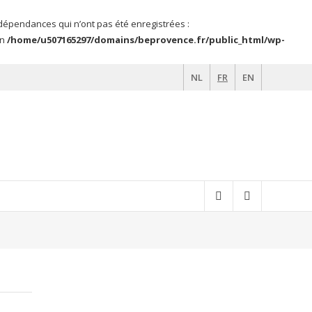
s dépendances qui n’ont pas été enregistrées :
in
/home/u507165297/domains/beprovence.fr/public_html/wp-
NL
FR
EN