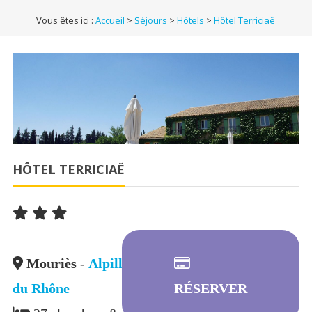
Vous êtes ici :
Accueil
>
Séjours
>
Hôtels
>
Hôtel Terriciaë
HÔTEL TERRICIAË
Mouriès
-
Alpilles
,
Bouches
du Rhône
RÉSERVER