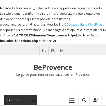
Notice
: La fonction WP_Styles::add a été appelée de façon
incorrecte
.
Le style ayant l’identifiant « chld_thm_cfg_separate » a été ajouté avec
des dépendances qui n’ont pas été enregistrées :
woocommerce_prettyPhoto_css. Veuillez lire
Débogage dans WordPress
(en) pour plus d’informations. (Ce message a été ajouté à la version 6.9.1.)
in
/home/u507165297/domains/beprovence.fr/public_html/wp-
includes/functions.php
on line
6170
Aller
NL
FR
EN
au
contenu
BeProvence
Le guide pour réussir ses vacances en Provence
Régions