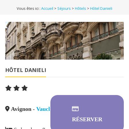
Vous êtes ici :
Accueil
>
Séjours
>
Hôtels
>
Hôtel Danieli
HÔTEL DANIELI
Avignon
-
Vaucluse
RÉSERVER