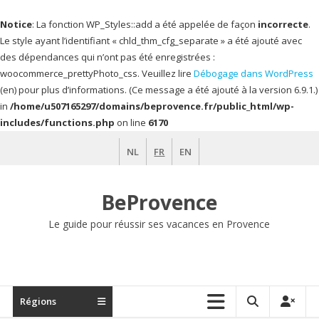
Notice
: La fonction WP_Styles::add a été appelée de façon
incorrecte
.
Le style ayant l’identifiant « chld_thm_cfg_separate » a été ajouté avec
des dépendances qui n’ont pas été enregistrées :
woocommerce_prettyPhoto_css. Veuillez lire
Débogage dans WordPress
(en) pour plus d’informations. (Ce message a été ajouté à la version 6.9.1.)
in
/home/u507165297/domains/beprovence.fr/public_html/wp-
includes/functions.php
on line
6170
Aller
NL
FR
EN
au
contenu
BeProvence
Le guide pour réussir ses vacances en Provence
Régions