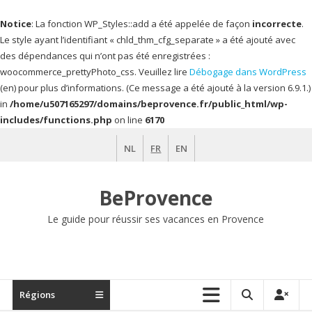
Notice
: La fonction WP_Styles::add a été appelée de façon
incorrecte
.
Le style ayant l’identifiant « chld_thm_cfg_separate » a été ajouté avec
des dépendances qui n’ont pas été enregistrées :
woocommerce_prettyPhoto_css. Veuillez lire
Débogage dans WordPress
(en) pour plus d’informations. (Ce message a été ajouté à la version 6.9.1.)
in
/home/u507165297/domains/beprovence.fr/public_html/wp-
includes/functions.php
on line
6170
Aller
NL
FR
EN
au
contenu
BeProvence
Le guide pour réussir ses vacances en Provence
Régions